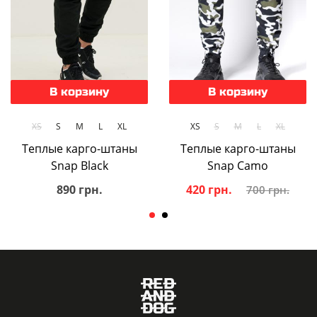
В корзину
В корзину
XS
S
M
L
XL
XS
S
M
L
XL
Теплые карго-штаны
Теплые карго-штаны
Snap Black
Snap Camo
890 грн.
420 грн.
700 грн.