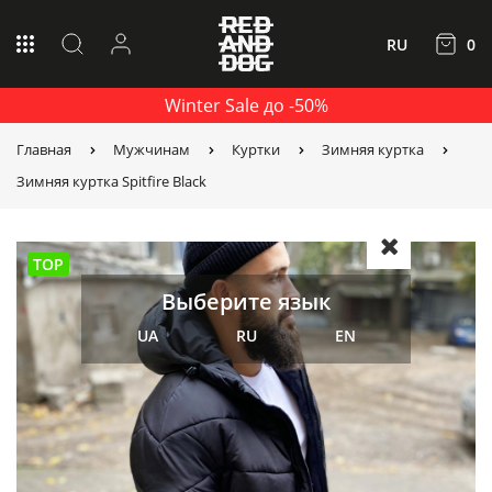
RU
0
Winter Sale до -50%
Главная
Мужчинам
Куртки
Зимняя куртка
Зимняя куртка Spitfire Black
TOP
Выберите язык
UA
RU
EN