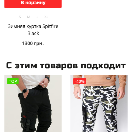
В корзину
S
M
L
XL
Зимняя куртка Spitfire
Black
1300 грн.
С этим товаров подходит
TOP
-40%