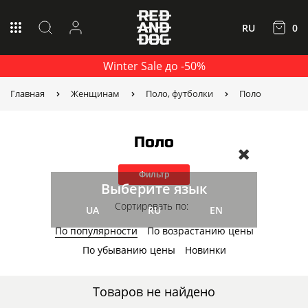
RU
0
Winter Sale до -50%
Главная
Женщинам
Поло, футболки
Поло
Поло
Фильтр
Выберите язык
Сортировать по:
UA
RU
EN
По популярности
По возрастанию цены
По убыванию цены
Новинки
Товаров не найдено