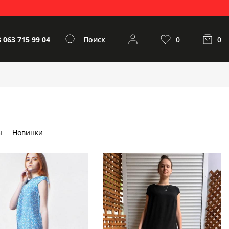
 063 715 99 04
Поиск
0
0
ы
Новинки