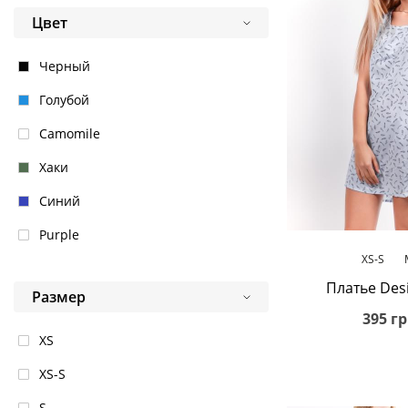
Цвет
Черный
Голубой
Camomile
Хаки
Синий
Purple
В корз
XS-S
Платье Desi
Размер
395 гр
XS
XS-S
S