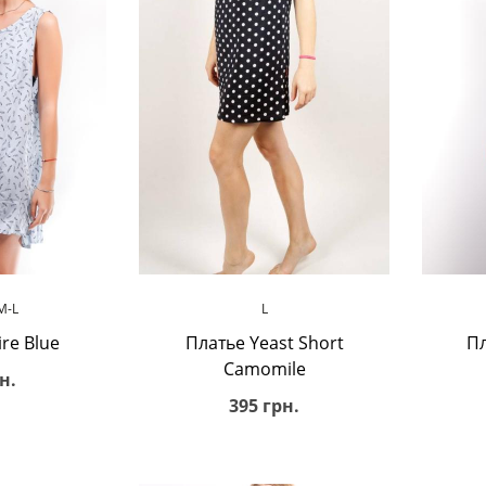
ину
В корзину
M-L
L
re Blue
Платье Yeast Short
Пл
Camomile
н.
395 грн.