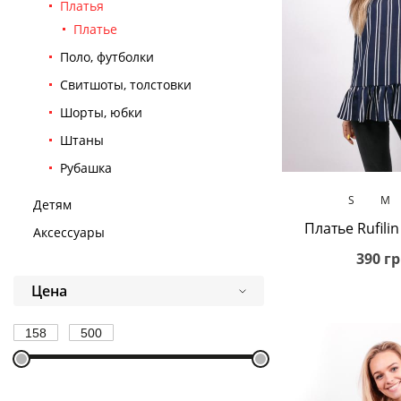
Платья
Платье
Поло, футболки
Свитшоты, толстовки
Шорты, юбки
Штаны
Рубашка
В корз
S
M
Детям
Платье Rufilin
Аксессуары
390 гр
Цена