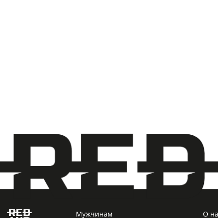
Мужчинам
О н