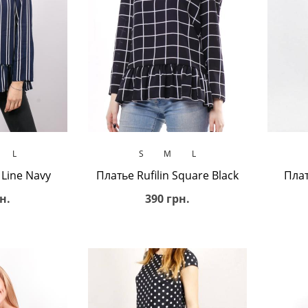
ину
В корзину
L
S
M
L
 Line Navy
Платье Rufilin Square Black
Плат
н.
390 грн.