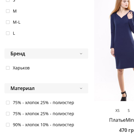
M
M-L
L
Бренд
Харьков
Материал
75% - хлопок 25% - полиэстер
В корз
XS
S
75% - хлопок 25% - полиэстер
ПлатьеMin
90% - хлопок 10% - полиэстер
470 гр