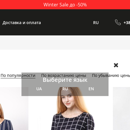
Winter Sale до -50%
Доставка и оплата
RU
+38
По популярности
По возрастанию цены
По убыванию цен
Выберите язык
UA
RU
EN