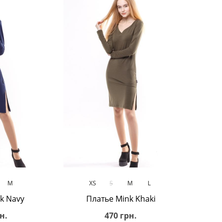
ину
В корзину
M
XS
S
M
L
k Navy
Платье Mink Khaki
н.
470 грн.