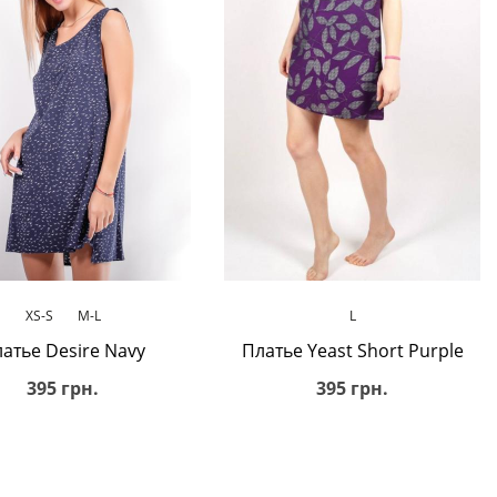
В корзину
В корзину
XS-S
M-L
L
атье Desire Navy
Платье Yeast Short Purple
395 грн.
395 грн.