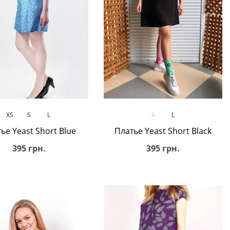
В корзину
В корзину
XS
S
L
S
L
ье Yeast Short Blue
Платье Yeast Short Black
395 грн.
395 грн.