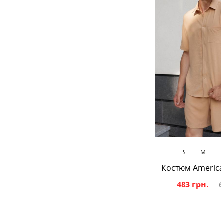
В кош
S
M
Костюм America
483 грн.