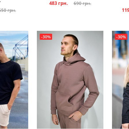
k
483 грн.
690 грн.
119
650 грн.
-30%
-30%