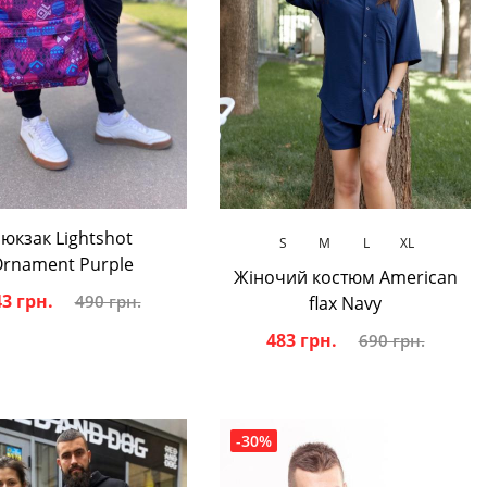
В кошик
В кошик
юкзак Lightshot
S
M
L
XL
rnament Purple
Жіночий костюм American
3 грн.
490 грн.
flax Navy
483 грн.
690 грн.
-30%