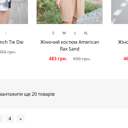
ик
В кошик
L
S
M
L
XL
ch Tie Die
Жіночий костюм American
Жін
flax Sand
450 грн.
483 грн.
46
690 грн.
вантажити ще 20 товарів
.
4
»