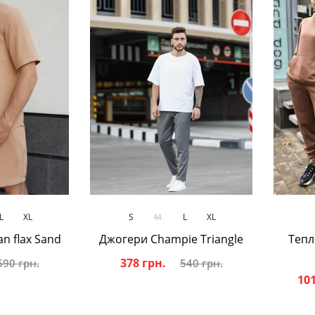
ик
В кошик
L
XL
S
M
L
XL
n flax Sand
Джогери Champie Triangle
Тепл
378 грн.
690 грн.
540 грн.
101