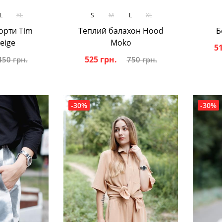
ик
В кошик
L
XL
S
M
L
XL
орти Tim
Теплий балахон Hood
Б
eige
Moko
51
525 грн.
450 грн.
750 грн.
-30%
-30%