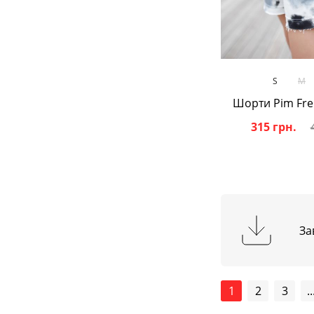
В кош
S
M
Шорти Pim Fren
315 грн.
За
1
2
3
..