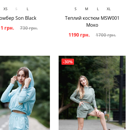
В кошик
В кошик
XS
S
L
S
M
L
XL
омбер Son Black
Теплий костюм MSW001
Moкo
1 грн.
730 грн.
1190 грн.
1700 грн.
-30%