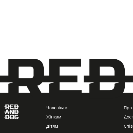
Чоловікам
Про
Жінкам
Дост
Дітям
Спів