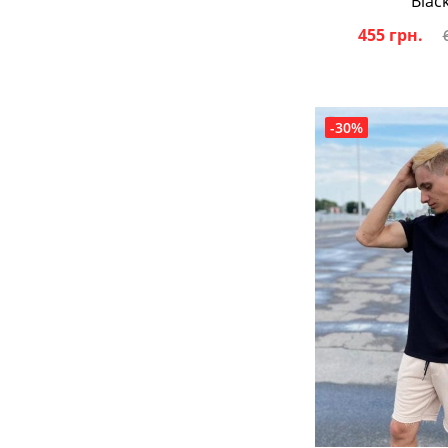
Blac
455 грн.
-30%