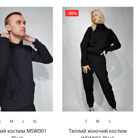
-30%
В кошик
В кошик
S
M
L
XL
S
M
L
лий костюм MSW001
Теплий жіночий костюм