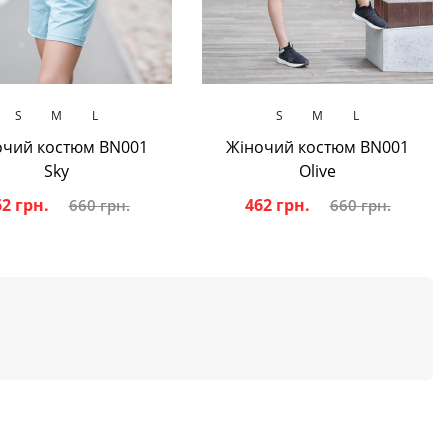
В кошик
В кошик
S
M
L
S
M
L
очий костюм BN001
Жіночий костюм BN001
Sky
Olive
2 грн.
462 грн.
660 грн.
660 грн.