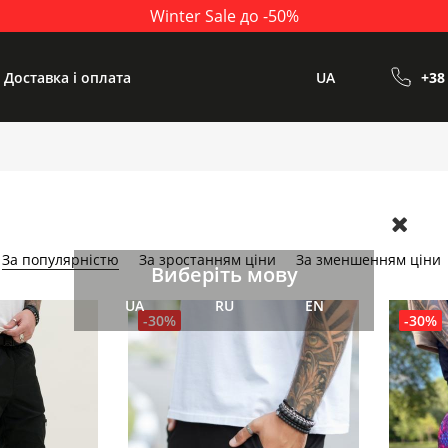
Winter Sale до -50%
Доставка і оплата
UA
+38
За популярністю
За зростанням ціни
За зменшенням ціни
Виберіть мову
UA
RU
EN
-30%
-30%