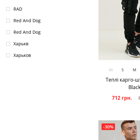
RAD
Red And Dog
Red And Dоg
Харькв
Харьков
В кош
XS
S
M
Теплі карго-ш
Blac
712 грн.
-30%