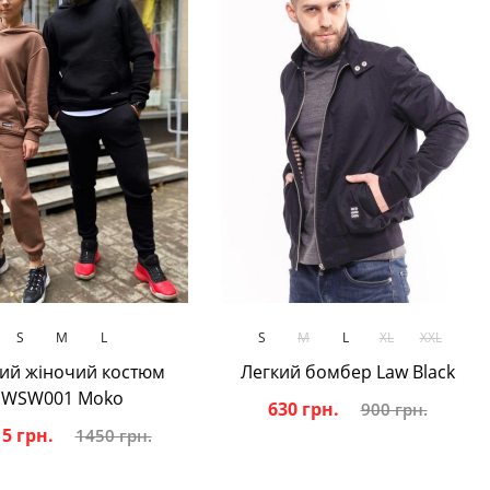
В кошик
В кошик
S
M
L
S
M
L
XL
XXL
ий жіночий костюм
Легкий бомбер Law Black
WSW001 Moko
630 грн.
900 грн.
5 грн.
1450 грн.