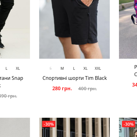
ик
В кошик
Р
L
XL
S
M
L
XL
XXL
O
тани Snap
Спортивні шорти Tim Black
34
k
280 грн.
400 грн.
890 грн.
-30%
-30%