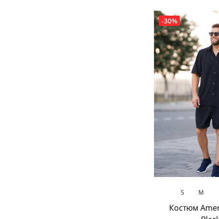
-30%
В кош
S
M
Костюм Ameri