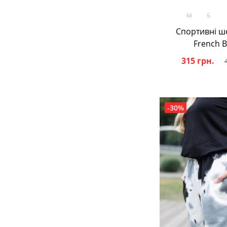
В кош
М
S
Спортивні ш
French B
315 грн.
-30%