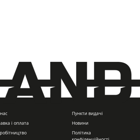
 нас
Пункти видачі
авка і оплата
Новини
робітництво
Політика
конфіденційності