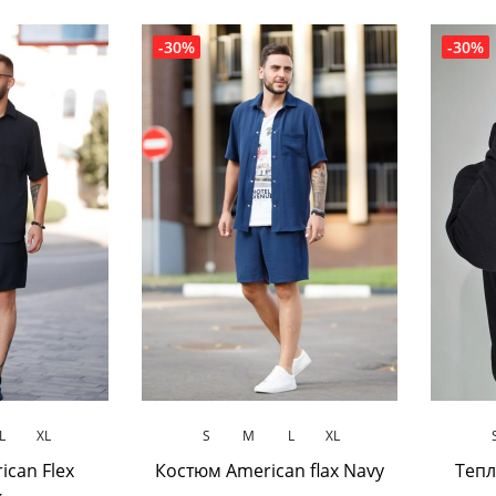
-30%
-30%
ик
В кошик
L
XL
S
M
L
XL
can Flex
Костюм American flax Navy
Теп