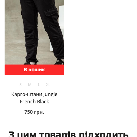
В кошик
S
M
L
XL
Карго-штани Jungle
French Black
750 грн.
З цим товарів підходить