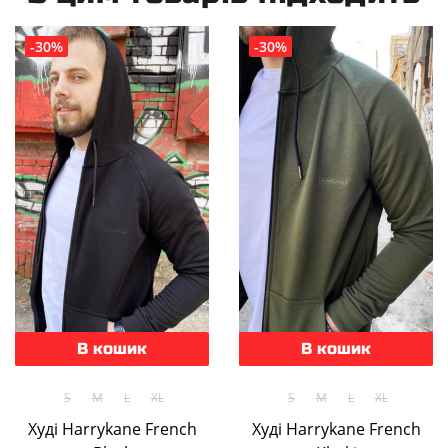
-30%
-30%
В кошик
В кошик
S
M
L
XL
S
M
L
XL
Худі Harrykane French
Худі Harrykane French