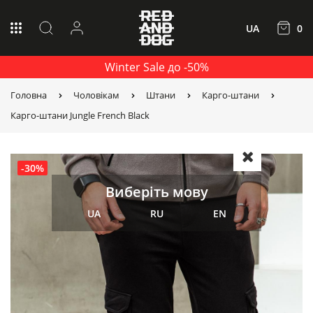
UA
0
Winter Sale до -50%
Головна
Чоловікам
Штани
Карго-штани
Карго-штани Jungle French Black
-30%
Виберіть мову
UA
RU
EN