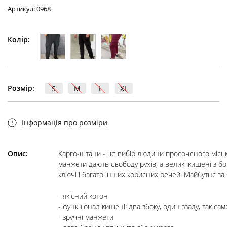
Артикул: 0968
Колір:
Розмір:
S
M
L
XL
Інформація про розміри
Опис:
Карго-штани - це вибір людини просоченого міськ
манжети дають свободу рухів, а великі кишені з б
ключі і багато інших корисних речей. Майбутнє за
- якісний котон

- функціонал кишені: два збоку, один ззаду, так сам
- зручні манжети
