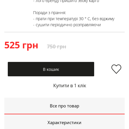
- лого бренду пришито збоку карго

Поради з прання:

- прати при температурі 30 ° C, без віджиму

- сушити періодично розправляючи
525 грн
750 грн
В кошик
Купити в 1 клік
Все про товар
Характеристики