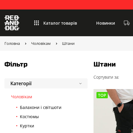
Каталог товарів
Новинки
Головна
Чоловікам
Штани
Фільтр
Штани
Сортувати за:
Категорії
TOP
Чоловікам
Балахони і світшоти
Костюмы
Куртки