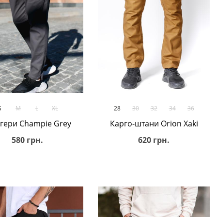
В кошик
В кошик
S
M
L
XL
28
30
32
34
36
гери Champie Grey
Карго-штани Orion Xaki
580 грн.
620 грн.