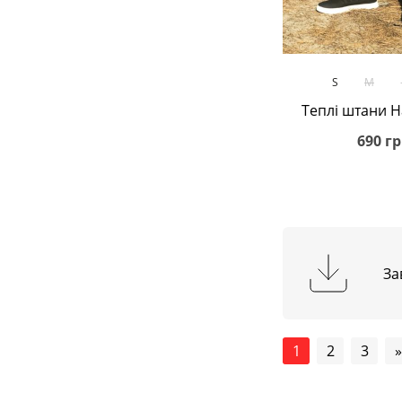
В кош
S
M
Теплі штани H
690 гр
За
1
2
3
»