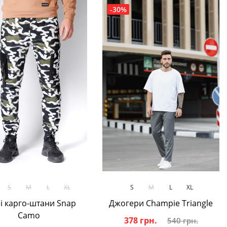
-30%
В кошик
В кошик
S
M
L
XL
S
M
L
XL
і карго-штани Snap
Джогери Champie Triangle
Camo
378 грн.
540 грн.