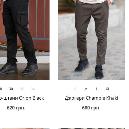
В кошик
В кошик
8
30
32
34
S
M
L
XL
о-штани Orion Black
Джогери Champie Khaki
620 грн.
680 грн.