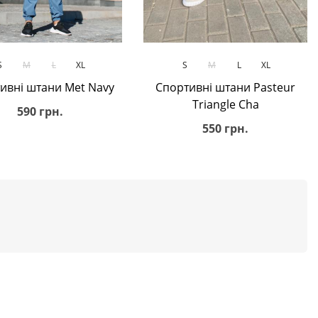
В кошик
В кошик
S
M
L
XL
S
M
L
XL
ивні штани Met Navy
Спортивні штани Pasteur
Triangle Cha
590 грн.
550 грн.