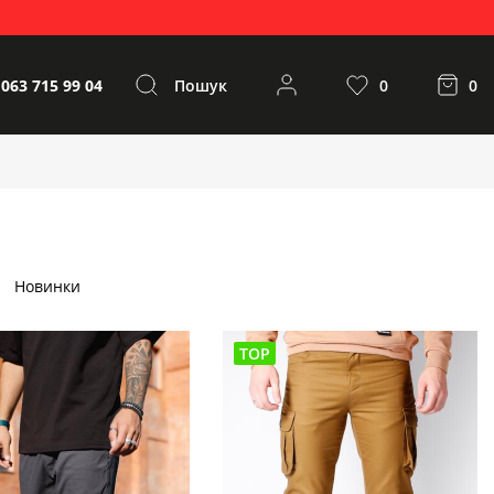
 063 715 99 04
Пошук
0
0
Новинки
TOP