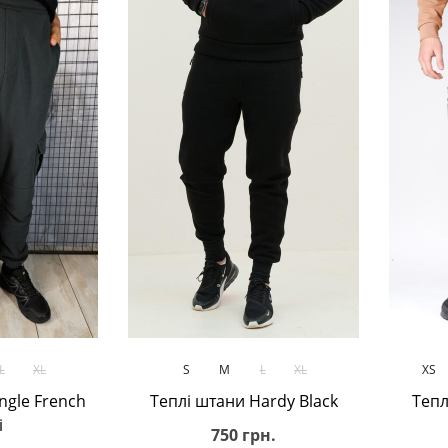
ик
В кошик
L
XL
S
M
L
XL
XS
ngle French
Теплі штани Hardy Black
Тепл
i
750 грн.