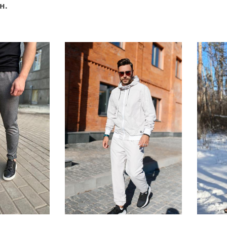
н.
ик
В кошик