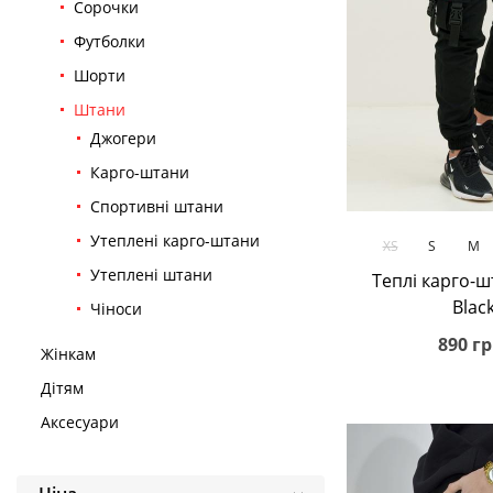
Сорочки
Футболки
Шорти
Штани
Джогери
Карго-штани
Спортивні штани
В кош
Утеплені карго-штани
XS
S
M
Утеплені штани
Теплі карго-ш
Blac
Чіноси
890 гр
Жінкам
Дітям
Аксесуари