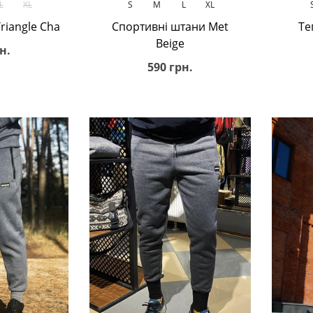
L
XL
S
M
L
XL
riangle Cha
Спортивні штани Met
Те
Beige
н.
590 грн.