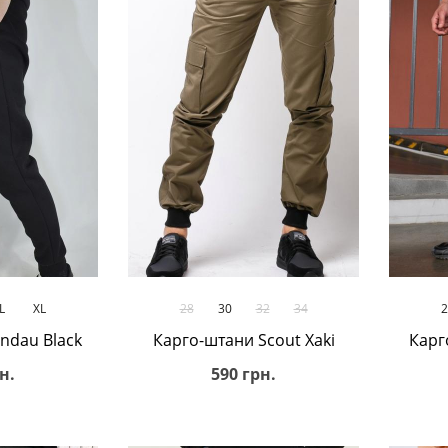
ик
В кошик
L
XL
28
30
32
34
2
ndau Black
Карго-штани Scout Xaki
Карг
н.
590 грн.