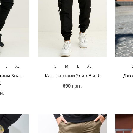
ик
В кошик
L
XL
S
M
L
XL
тани Snap
Карго-штани Snap Black
Джо
k
690 грн.
н.