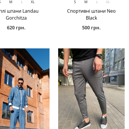
S
M
L
XL
S
M
L
XL
плі штани Landau
Спортивні штани Neo
Gorchitza
Black
620 грн.
500 грн.