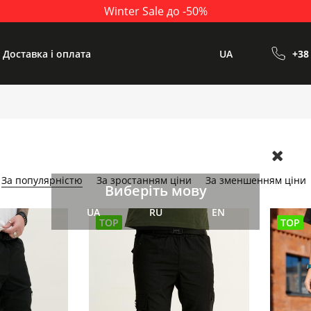
Winter Sale до -50%
Доставка і оплата
UA
+38
За популярністю
За зростанням ціни
За зменшенням ціни
Виберіть мову
UA
RU
EN
TOP
TOP