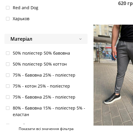
Nav\Bei
620 гр
Red and Dog
Raven Black
Харьков
Червоний
Sand
Матеріал
Triangle
50% поліестер 50% бавовна
Triangle Cha
50% поліестер 50% коттон
Xaki
75% - бавовна 25% - поліестер
75% - котон 25% - поліестер
75% - бавовна 25% - поліестер
80% - бавовна 15% - поліестер 5% -
еластан
80% бавовна 15% поліестер 5%
Показати всі значення фільтра
В кош
еластан