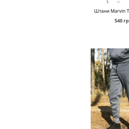
S
M
85% - бавовна 15% - поліестер
Штани Marvin T
85% - бавовна 10% - поліестер 5% -
540 гр
еластан
85% бавовна 15% поліестер
Неопрен