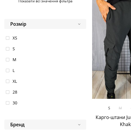
Показати всі значення фільтра
Camo
Chocolate Plum
Розмір
Dark Grey
Гірчиця
XS
Graphite
S
Сірий
M
Jeans
L
Хакі
XL
Malachite
28
Мокко
30
В кош
S
M
Moulinet
32
Карго-штани Ju
Синій
Khak
Бренд