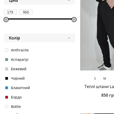
Ціна
Колір
Anthracite
Аспарагус
Бежевий
В кош
Чорний
S
M
Теплі штани La
Блакитний
850 гр
Бордо
Bottle