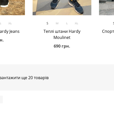
ик
В кошик
L
XL
S
M
L
XL
ardy Jeans
Теплі штани Hardy
Спорт
Moulinet
н.
690 грн.
вантажити ще 20 товарів