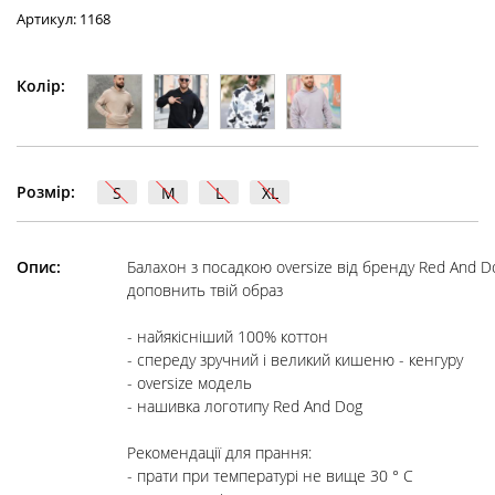
Артикул: 1168
Колір:
Розмір:
S
M
L
XL
Опис:
Балахон з посадкою oversize від бренду Red And Dog
доповнить твій образ
- найякісніший 100% коттон

- спереду зручний і великий кишеню - кенгуру

- oversize модель

- нашивка логотипу Red And Dog

Рекомендації для прання:

- прати при температурі не вище 30 ° C
