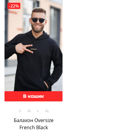
-22%
В кошик
S
M
L
XL
Балахон Oversize
French Black