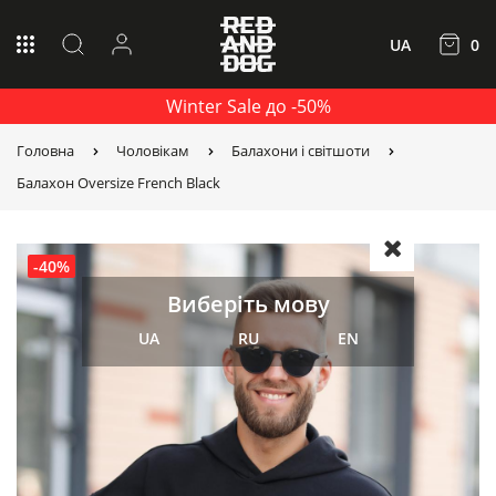
UA
0
Winter Sale до -50%
Головна
Чоловікам
Балахони і світшоти
Балахон Oversize French Black
-40%
Виберіть мову
UA
RU
EN