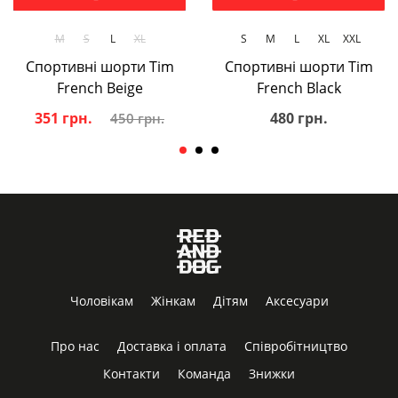
М
S
L
XL
S
M
L
XL
XXL
Спортивні шорти Tim
Спортивні шорти Tim
French Beige
French Black
351 грн.
480 грн.
450 грн.
Чоловікам
Жінкам
Дітям
Аксесуари
Про нас
Доставка і оплата
Співробітництво
Контакти
Команда
Знижки