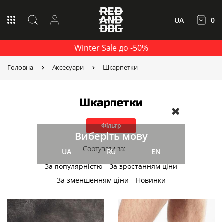
UA
0
Winter Sale до -50%
Головна
Аксесуари
Шкарпетки
Шкарпетки
Фільтр
Виберіть мову
Сортувати за:
UA
RU
EN
За популярністю
За зростанням ціни
За зменшенням ціни
Новинки