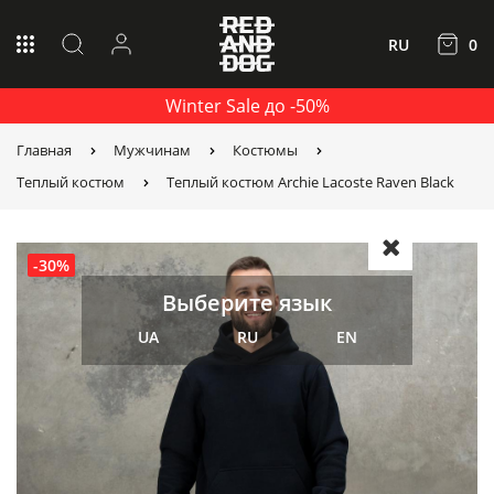
RU
0
Winter Sale до -50%
Главная
Мужчинам
Костюмы
Теплый костюм
Теплый костюм Archie Lacoste Raven Black
-30%
Выберите язык
UA
RU
EN