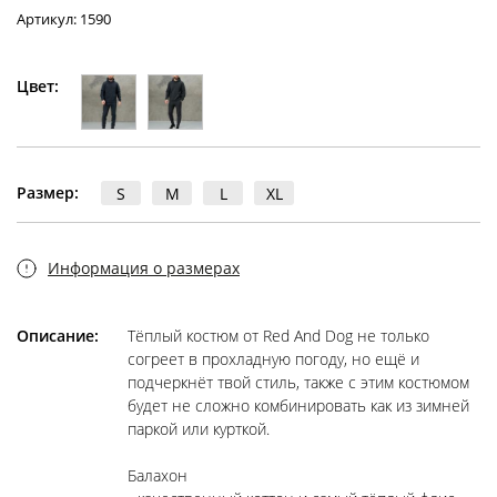
Артикул: 1590
Цвет:
Размер:
S
M
L
XL
Информация о размерах
Описание:
Тёплый костюм от Red And Dog не только
согреет в прохладную погоду, но ещё и
подчеркнёт твой стиль, также с этим костюмом
будет не сложно комбинировать как из зимней
паркой или курткой.
Балахон