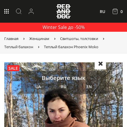
RU
0
Winter Sale до -50%
Главная
Женщинам
Свитшоты, толстовки
Теплый балахон
Теплый балахон Phoenix Moko
SALE
Выберите язык
UA
RU
EN