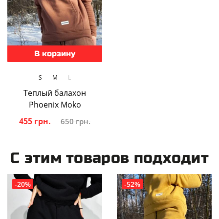
В корзину
S
M
L
Теплый балахон
Phoenix Moko
455 грн.
650 грн.
С этим товаров подходит
-20%
-52%