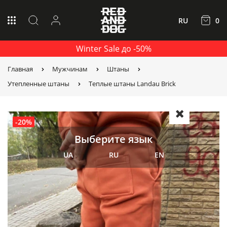
RU
0
Winter Sale до -50%
Главная
Мужчинам
Штаны
Утепленные штаны
Теплые штаны Landau Brick
-20%
Выберите язык
UA
RU
EN