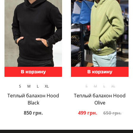
В корзину
В корзину
S
M
L
XL
S
M
L
XL
Теплый балахон Hood
Теплый балахон Hood
Black
Olive
850 грн.
499 грн.
650 грн.