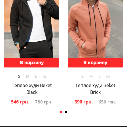
В корзину
В корзину
S
M
L
XL
S
M
L
XL
Теплое худи Beket
Теплое худи Beket
Black
Brick
546 грн.
390 грн.
780 грн.
650 грн.