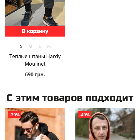
В корзину
S
M
L
XL
Теплые штаны Hardy
Moulinet
690 грн.
С этим товаров подходит
-30%
-40%