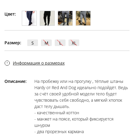
Цвет:
Размер:
S
M
L
XL
Информация о размерах
Описание:
На пробежку или на прогулку , тёплые штаны
Hardy от Red And Dog идеально подойдёт. Ведь
за счёт своей удобной модели тело будет
чувствовать себя свободно, а мягкий хпопок
даст телу дышать.
- качественный коттон
- манжет на поясе, который фиксируется
шнуром
- два прорезных кармана