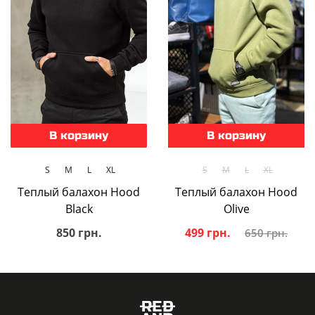
В корзину
В корзину
S
M
L
XL
S
M
L
XL
Теплый балахон Hood
Теплый балахон Hood
Black
Olive
850 грн.
499 грн.
650 грн.