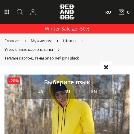
RU
0
Winter Sale до -50%
Главная
Мужчинам
Штаны
Утепленные карго-штаны
Теплые карго-штаны Snap Ref(grn) Black
-20%
Выберите язык
UA
RU
EN