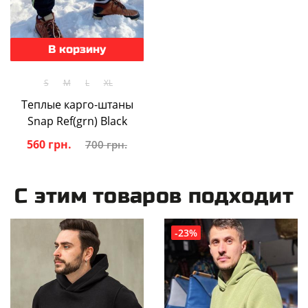
В корзину
S
M
L
XL
Теплые карго-штаны
Snap Ref(grn) Black
560 грн.
700 грн.
С этим товаров подходит
-23%