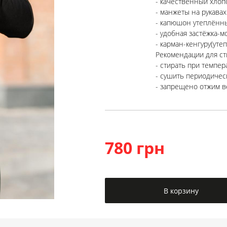
- качественный хлоп
- манжеты на рукавах
- капюшон утеплённ
- удобная застёжка-м
- карман-кенгуру(уте
Рекомендации для ст
- стирать при темпе
- сушить периодичес
- запрещено отжим в
780 грн
В корзину