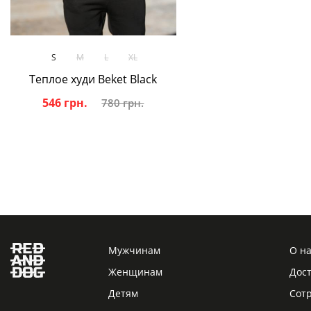
В корзину
S
M
L
XL
Теплое худи Beket Black
546 грн.
780 грн.
Мужчинам
О н
Женщинам
Дост
Детям
Сот