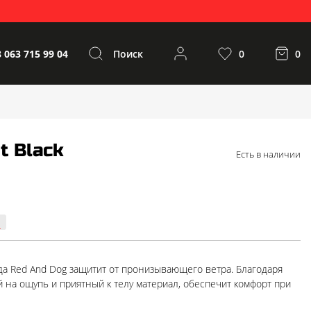
 063 715 99 04
Поиск
0
0
t Black
Есть в наличии
да Red And Dog защитит от пронизывающего ветра. Благодаря
й на ощупь и приятный к телу материал, обеспечит комфорт при