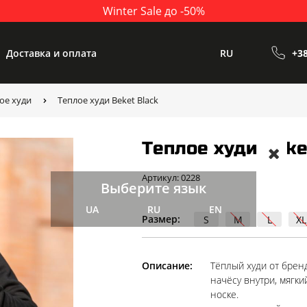
Winter Sale до -50%
Доставка и оплата
RU
+38
ое худи
Теплое худи Beket Black
Теплое худи Beke
Артикул: 0228
Выберите язык
UA
RU
EN
Размер:
S
M
L
XL
Описание:
Тёплый худи от брен
начёсу внутри, мягки
носке.