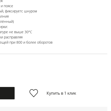
ок
 и поясе
ый, фиксируетс шнуром
олния
плённый)
ирки:
ратуре не выше 30°C
ки расправляя
ещей при 800 и более оборотов
Купить в 1 клик