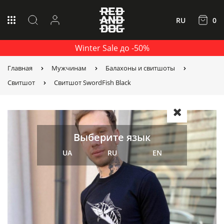
RU
0
Winter Sale до -50%
Главная
Мужчинам
Балахоны и свитшоты
Свитшот
Свитшот SwordFish Black
Выберите язык
UA
RU
EN