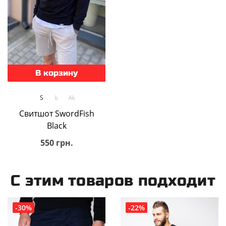
В корзину
S
L
XL
Свитшот SwordFish
Black
550 грн.
С этим товаров подходит
-30%
-22%