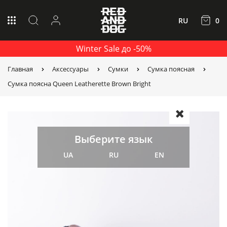
RU
0
Winter Sale до -50%
Главная
Аксессуары
Сумки
Сумка поясная
Сумка поясна Queen Leatherette Brown Bright
Выберите язык
UA
RU
EN