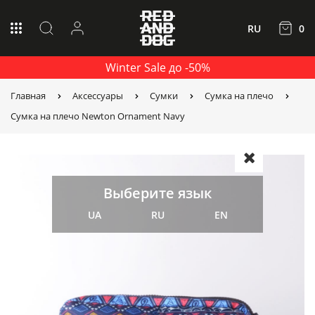
RU
0
Winter Sale до -50%
Главная
Аксессуары
Сумки
Сумка на плечо
Сумка на плечо Newton Ornament Navy
Выберите язык
UA
RU
EN