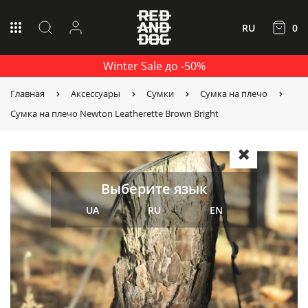
RU
0
Winter Sale до -50%
Главная
Аксессуары
Сумки
Сумка на плечо
Сумка на плечо Newton Leatherette Brown Bright
Выберите язык
UA
RU
EN