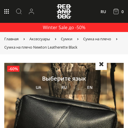
RU
0
Winter Sale до -50%
Главная
Аксессуары
Сумки
Сумка на плечо
Сумка на плечо Newton Leatherette Black
-60%
Выберите язык
UA
RU
EN