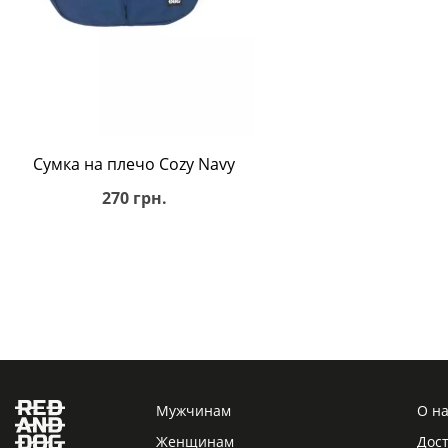
В корзину
Сумка на плечо Cozy Navy
270 грн.
Мужчинам
О н
Женщинам
Дост