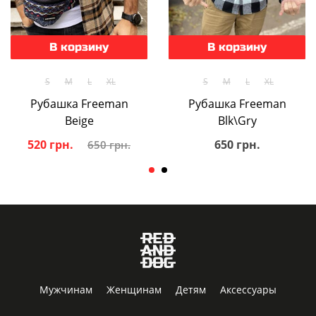
В корзину
В корзину
S
M
L
XL
S
M
L
XL
Рубашка Freeman
Рубашка Freeman
Beige
Blk\Gry
520 грн.
650 грн.
650 грн.
Мужчинам
Женщинам
Детям
Аксессуары