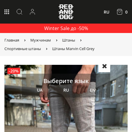
RU
0
Winter Sale до -50%
Главная
Мужчинам
Штаны
Спортивные штаны
Штаны Marvin Cell Grey
-20%
Выберите язык
UA
RU
EN