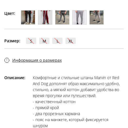
Цвет:
Размер:
S
M
L
XL
Информация о размерах
Описание:
Комфортные и стильные штаны Marvin от Red
And Dog дополнят образ максимально удобно,
стильно, а мягкий коттон добавит удобства во
время прогулки или путешествий.
- качественный коттон
- прямой крой
- два прорезных кармана
- пояс на манжете, который фиксируется
шнуром