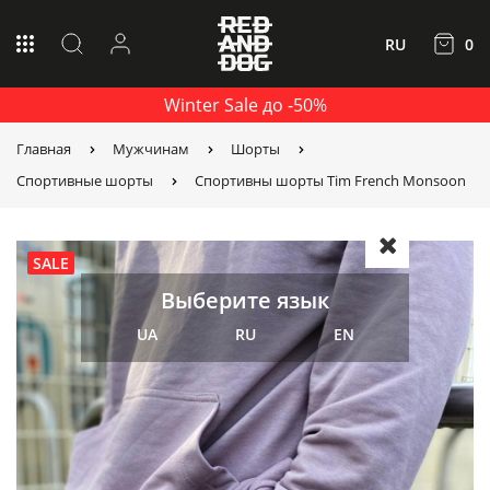
RU
0
Winter Sale до -50%
Главная
Мужчинам
Шорты
Спортивные шорты
Спортивны шорты Tim French Monsoon
SALE
Выберите язык
UA
RU
EN