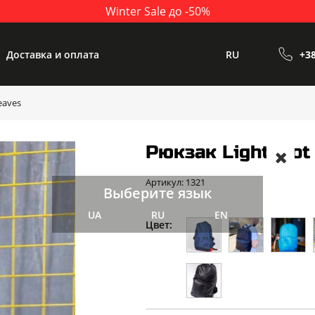
Winter Sale до -50%
Доставка и оплата
RU
+38
eaves
Рюкзак Lightshot
Артикул: 1321
Выберите язык
UA
RU
EN
Цвет: