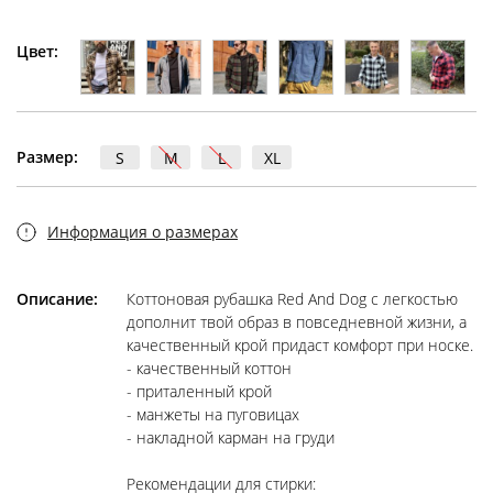
Цвет:
Размер:
S
M
L
XL
Информация о размерах
Описание:
Коттоновая рубашка Red And Dog с легкостью
дополнит твой образ в повседневной жизни, а
качественный крой придаст комфорт при носке.
- качественный коттон
- приталенный крой
- манжеты на пуговицах
- накладной карман на груди
Рекомендации для стирки: