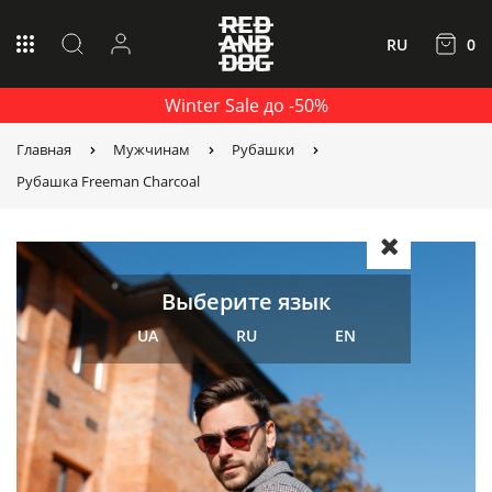
RU
0
Winter Sale до -50%
Главная
Мужчинам
Рубашки
Рубашка Freeman Charcoal
Выберите язык
UA
RU
EN