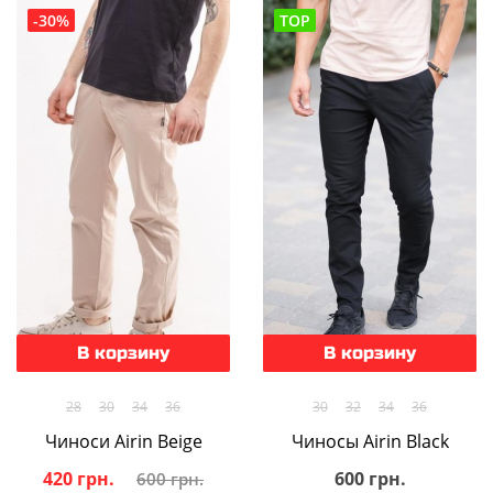
-30%
TOP
В корзину
В корзину
28
30
34
36
30
32
34
36
Чиноси Airin Beige
Чиносы Airin Black
420 грн.
600 грн.
600 грн.