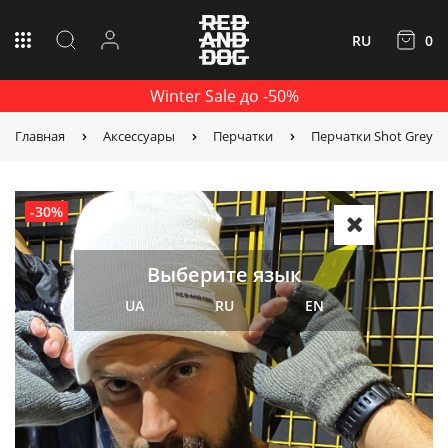
RU
0
Winter Sale до -50%
Главная
Аксессуары
Перчатки
Перчатки Shot Grey
-30%
Выберите язык
UA
RU
EN