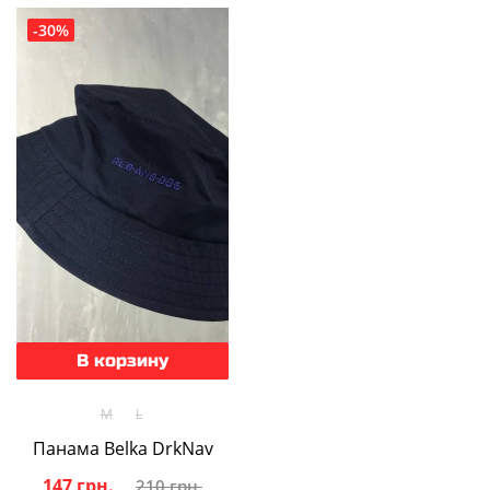
-30%
В корзину
M
L
Панама Belka DrkNav
147 грн.
210 грн.