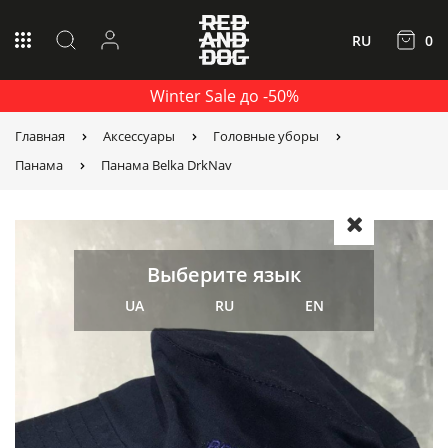
RU
0
Winter Sale до -50%
Главная
Аксессуары
Головные уборы
Панама
Панама Belka DrkNav
Выберите язык
UA
RU
EN