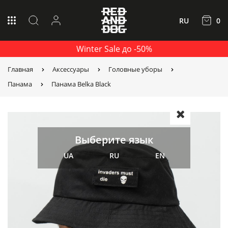
RU
0
Winter Sale до -50%
Главная
Аксессуары
Головные уборы
Панама
Панама Belka Black
Выберите язык
UA
RU
EN