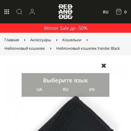
RU
0
Winter Sale до -50%
Главная
Аксессуары
Кошельки
Нейлоновый кошелек
Нейлоновый кошелек Fander Black
Выберите язык
UA
RU
EN