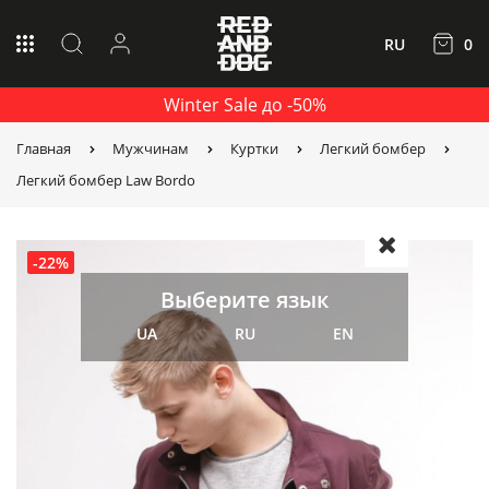
RU
0
Winter Sale до -50%
Главная
Мужчинам
Куртки
Легкий бомбер
Легкий бомбер Law Bordo
-22%
Выберите язык
UA
RU
EN