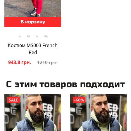
В корзину
S
M
L
XL
Костюм MS003 French
Red
943.8 грн.
1210 грн.
С этим товаров подходит
SALE
-60%