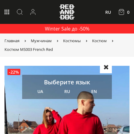
RU
0
Winter Sale до -50%
Главная
Мужчинам
Костюмы
Костюм
Костюм MS003 French Red
-22%
Выберите язык
UA
RU
EN