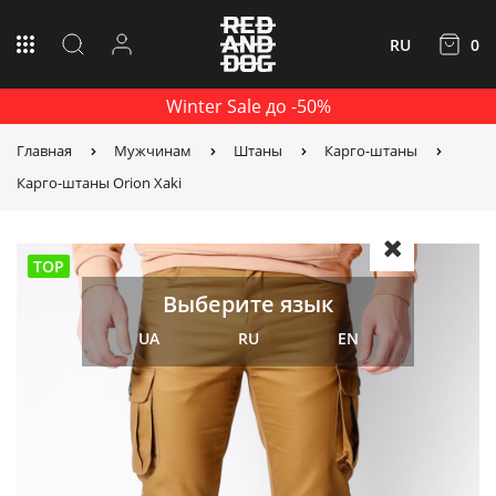
RU
0
Winter Sale до -50%
Главная
Мужчинам
Штаны
Карго-штаны
Карго-штаны Orion Xaki
TOP
Выберите язык
UA
RU
EN