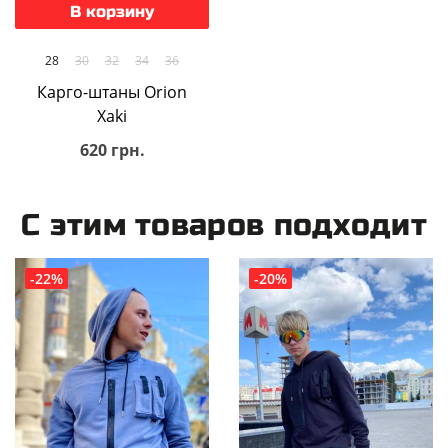
В корзину
28
30
32
34
36
Карго-штаны Orion
Xaki
620 грн.
С этим товаров подходит
-22%
-20%