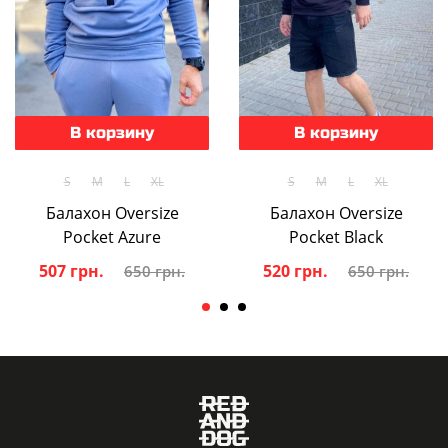
В корзину
В корзину
S
M
L
XL
S
M
L
XL
Балахон Oversize
Балахон Oversize
Pocket Azure
Pocket Black
507 грн.
520 грн.
650 грн.
650 грн.