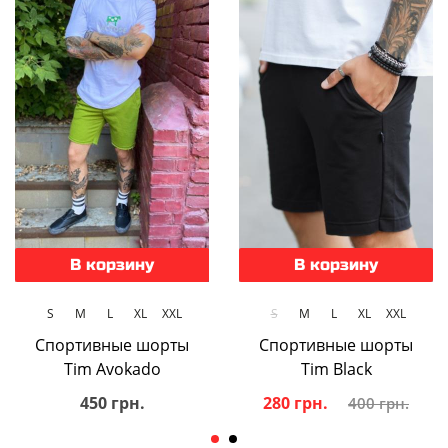
В корзину
В корзину
S
M
L
XL
XXL
S
M
L
XL
XXL
Спортивные шорты
Спортивные шорты
Tim Avokado
Tim Black
450 грн.
280 грн.
400 грн.