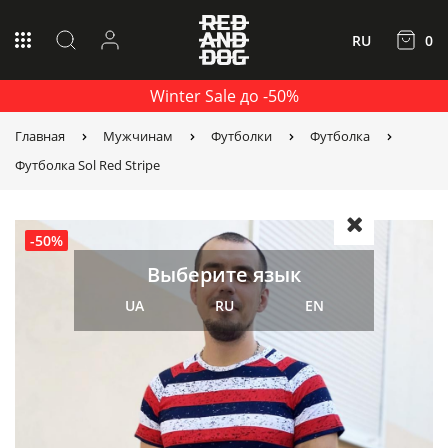
RU
0
Winter Sale до -50%
Главная
Мужчинам
Футболки
Футболка
Футболка Sol Red Stripe
-50%
Выберите язык
UA
RU
EN