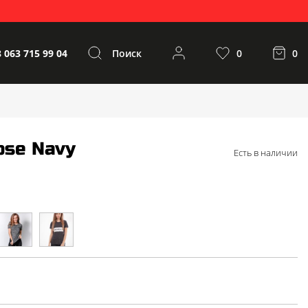
 063 715 99 04
Поиск
0
0
ose Navy
Есть в наличии