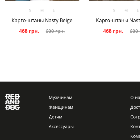
В корзину
В корзину
S
M
L
S
M
L
Карго-штаны Nasty Beige
Карго-штаны Nast
468 грн.
468 грн.
600 грн.
600 
Мужчинам
О н
Женщинам
Дост
Детям
Сот
Аксессуары
Кон
Ком