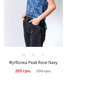
В корзину
XS
M
L
Футболка Peak Rose Navy
203 грн.
290 грн.