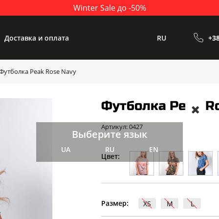
Winter Sale до -50%
Доставка и оплата
RU
+38
Футболка Peak Rose Navy
Футболка Peak R
Артикул: 0427
Выберите язык
UA
RU
EN
Цвет:
Размер:
XS
M
L