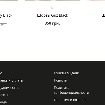
В корзину
S
M
L
y Black
Шорты Guz Black
Ш
350 грн.
грн.
ас
Пункты выдачи
авка и оплата
Новости
рудничество
Политика
конфиденциальности
такты
Гарантия и возврат
анда