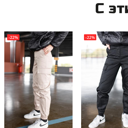
С э
-22%
-22%