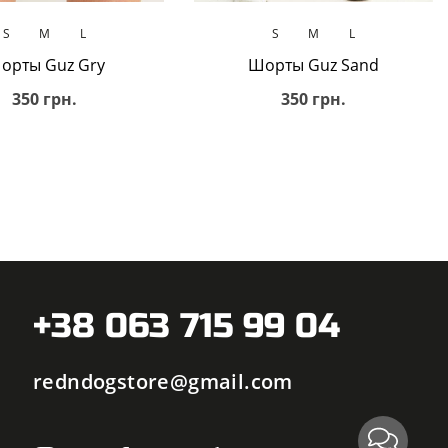
В корзину
В корзину
S
M
L
S
M
L
орты Guz Gry
Шорты Guz Sand
350 грн.
350 грн.
+38 063 715 99 04
redndogstore@gmail.com