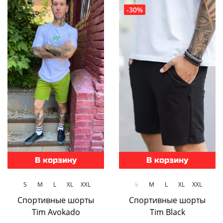
-30%
В корзину
В корзину
S
M
L
XL
XXL
S
M
L
XL
XXL
Спортивные шорты
Спортивные шорты
Tim Avokado
Tim Black