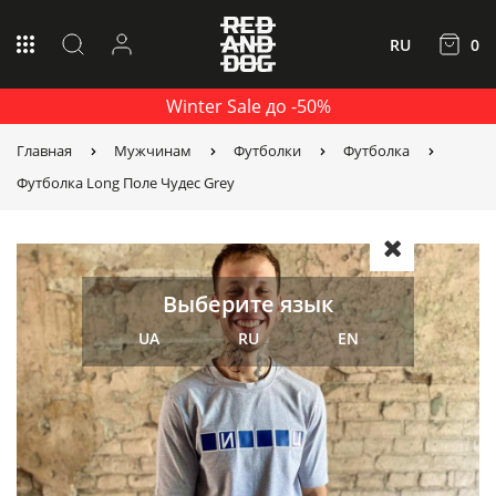
RU
0
Winter Sale до -50%
Главная
Мужчинам
Футболки
Футболка
Футболка Long Поле Чудес Grey
Выберите язык
UA
RU
EN