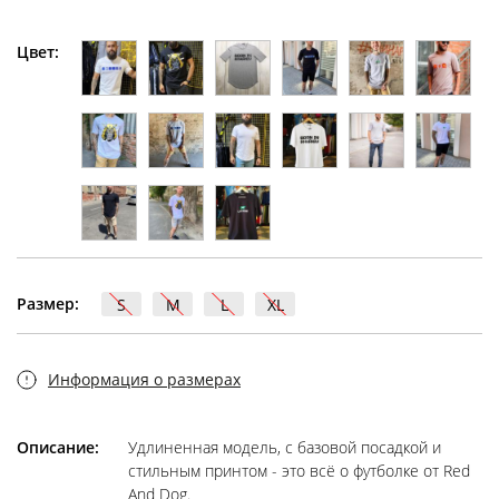
Цвет:
Размер:
S
M
L
XL
Информация о размерах
Описание:
Удлиненная модель, с базовой посадкой и
стильным принтом - это всё о футболке от Red
And Dog.