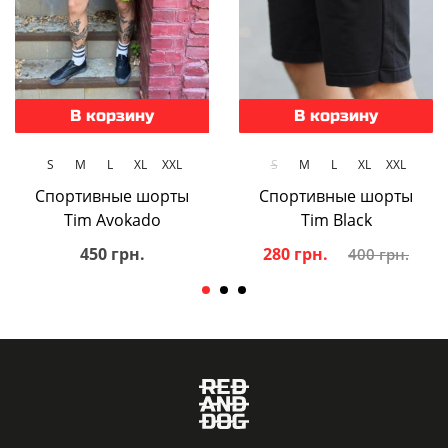
В корзину
В корзину
S
M
L
XL
XXL
S
M
L
XL
XXL
Спортивные шорты
Спортивные шорты
Tim Avokado
Tim Black
450 грн.
280 грн.
400 грн.