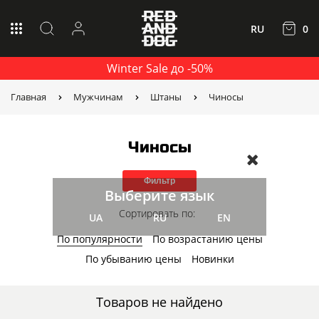
RU
0
Winter Sale до -50%
Главная
Мужчинам
Штаны
Чиносы
Чиносы
Фильтр
Выберите язык
Сортировать по:
UA
RU
EN
По популярности
По возрастанию цены
По убыванию цены
Новинки
Товаров не найдено