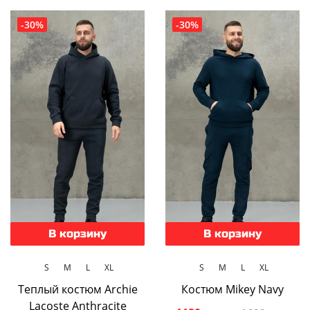
-30%
-30%
В корзину
В корзину
S
M
L
XL
S
M
L
XL
Теплый костюм Archie
Костюм Mikey Navy
Lacoste Anthracite