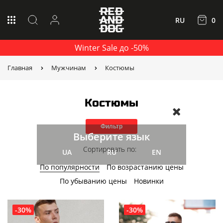
RU
0
Winter Sale до -50%
Главная
Мужчинам
Костюмы
Костюмы
Фильтр
Выберите язык
Сортировать по:
UA
RU
EN
По популярности
По возрастанию цены
По убыванию цены
Новинки
-30%
-30%