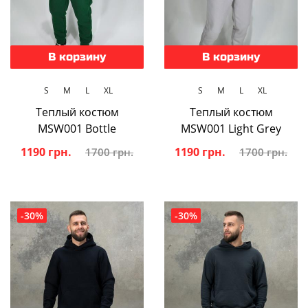
В корзину
В корзину
S
M
L
XL
S
M
L
XL
Теплый костюм
Теплый костюм
MSW001 Bottle
MSW001 Light Grey
1190 грн.
1190 грн.
1700 грн.
1700 грн.
-30%
-30%