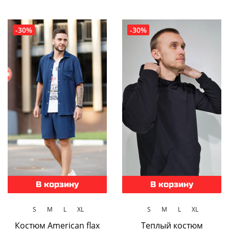
-30%
-30%
В корзину
В корзину
S
M
L
XL
S
M
L
XL
Костюм American flax
Теплый костюм