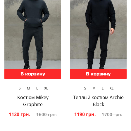
В корзину
В корзину
S
M
L
XL
S
M
L
XL
Костюм Mikey
Теплый костюм Archie
Graphite
Black
1120 грн.
1190 грн.
1600 грн.
1700 грн.