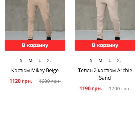
В корзину
В корзину
S
M
L
XL
S
M
L
XL
Костюм Mikey Beige
Теплый костюм Archie
Sand
1120 грн.
1600 грн.
1190 грн.
1700 грн.