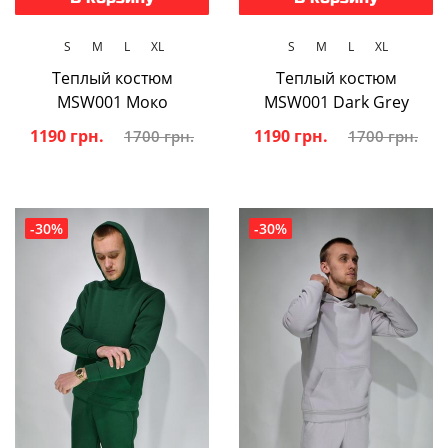
S
M
L
XL
S
M
L
XL
Теплый костюм
Теплый костюм
MSW001 Moкo
MSW001 Dark Grey
1190 грн.
1190 грн.
1700 грн.
1700 грн.
-30%
-30%