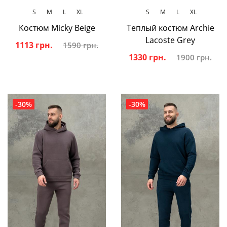
S
M
L
XL
S
M
L
XL
Костюм Micky Beige
Теплый костюм Archie
Lacoste Grey
1113 грн.
1590 грн.
1330 грн.
1900 грн.
-30%
-30%