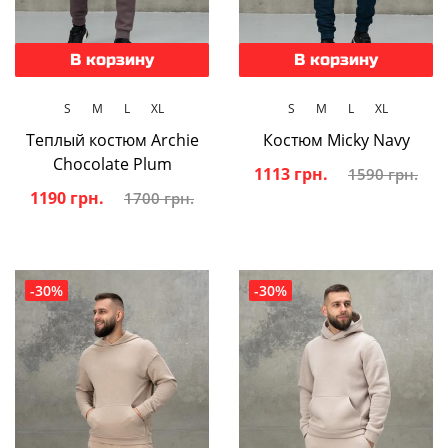
В корзину
В корзину
S
M
L
XL
S
M
L
XL
Теплый костюм Archie
Костюм Micky Navy
Chocolate Plum
1113 грн.
1590 грн.
1190 грн.
1700 грн.
-30%
-30%