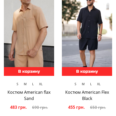
В корзину
В корзину
S
M
L
XL
S
M
L
XL
Костюм American flax
Костюм American Flex
Sand
Black
483 грн.
455 грн.
690 грн.
650 грн.