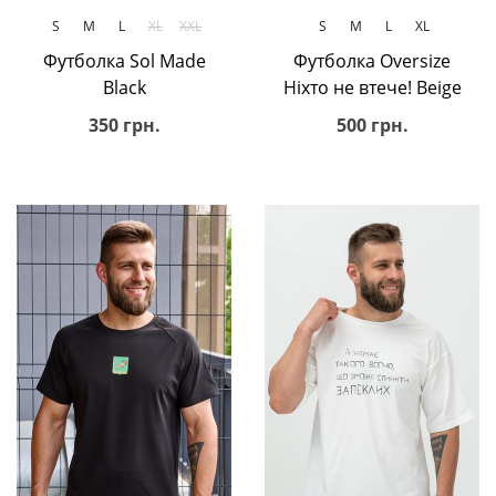
S
M
L
XL
XXL
S
M
L
XL
Футболка Sol Made
Футболка Oversize
Black
Ніхто не втече! Beige
350 грн.
500 грн.