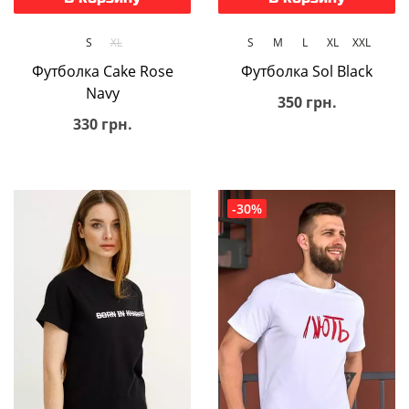
S
XL
S
M
L
XL
XXL
Футболка Cake Rose
Футболка Sol Black
Navy
350 грн.
330 грн.
-30%