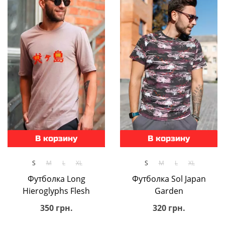
В корзину
В корзину
S
M
L
XL
S
M
L
XL
Футболка Long
Футболка Sol Japan
Hieroglyphs Flesh
Garden
350 грн.
320 грн.