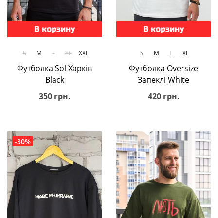
В корзину
В корзину
S
M
L
XL
XXL
S
M
L
XL
Футболка Sol Харків
Футболка Oversize
Black
Запеклі White
350 грн.
420 грн.
-30%