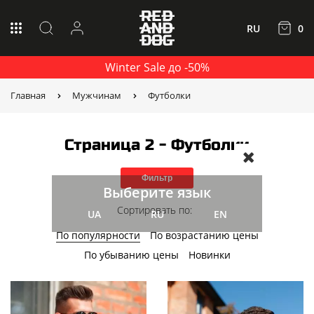
RU
0
Winter Sale до -50%
Главная
Мужчинам
Футболки
Страница 2 - Футболки
Фильтр
Выберите язык
Сортировать по:
UA
RU
EN
По популярности
По возрастанию цены
По убыванию цены
Новинки