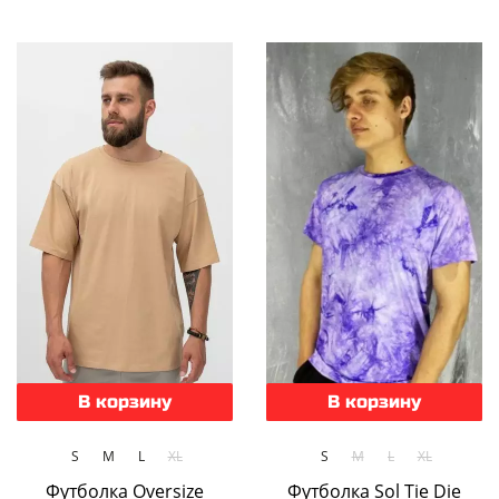
В корзину
В корзину
S
M
L
XL
S
M
L
XL
Футболка Oversize
Футболка Sol Tie Die