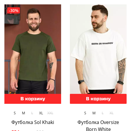
-30%
В корзину
В корзину
S
M
L
XL
XXL
S
M
L
XL
Футболка Sol Khaki
Футболка Oversize
Born White