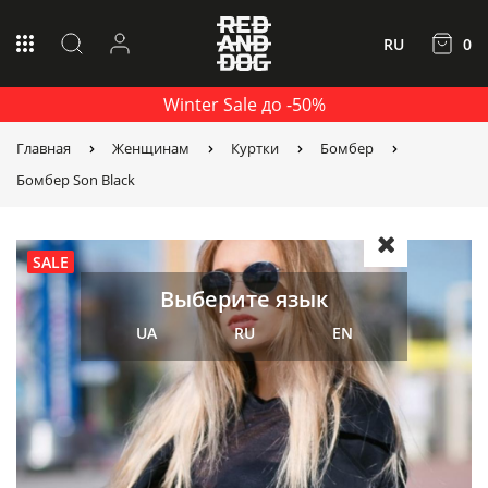
RU
0
Winter Sale до -50%
Главная
Женщинам
Куртки
Бомбер
Бомбер Son Black
SALE
Выберите язык
UA
RU
EN