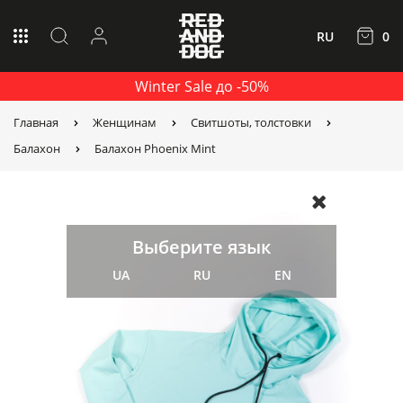
RU
0
Winter Sale до -50%
Главная
Женщинам
Свитшоты, толстовки
Балахон
Балахон Phoenix Mint
Выберите язык
UA
RU
EN