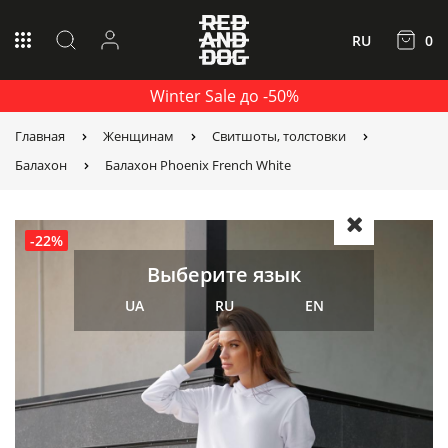
RU
0
Winter Sale до -50%
Главная
Женщинам
Свитшоты, толстовки
Балахон
Балахон Phoenix French White
-22%
Выберите язык
UA
RU
EN