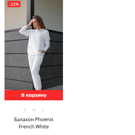
-22%
В корзину
S
M
L
Балахон Phoenix
French White