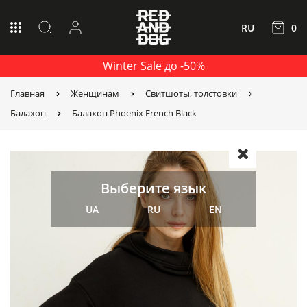
RU
0
Winter Sale до -50%
Главная
Женщинам
Свитшоты, толстовки
Балахон
Балахон Phoenix French Black
Выберите язык
UA
RU
EN