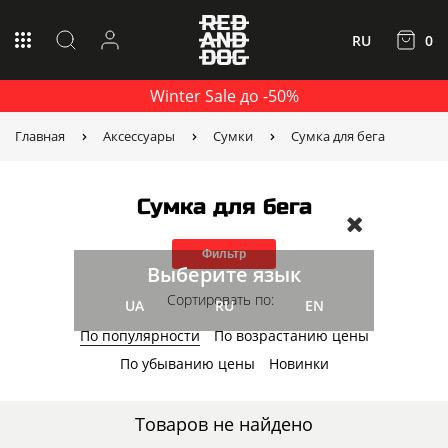
RU
0
Winter Sale до -50%
Главная
Аксессуары
Сумки
Сумка для бега
Сумка для бега
Фильтр
Выберите язык
Сортировать по:
UA
RU
EN
По популярности
По возрастанию цены
По убыванию цены
Новинки
Товаров не найдено