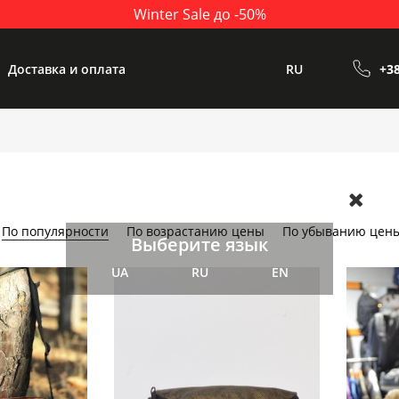
Winter Sale до -50%
Доставка и оплата
RU
+38
По популярности
По возрастанию цены
По убыванию цен
Выберите язык
UA
RU
EN