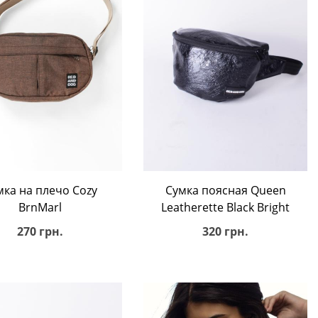
В корзину
В корзину
мка на плечо Cozy
Сумка поясная Queen
BrnMarl
Leatherette Black Bright
270 грн.
320 грн.