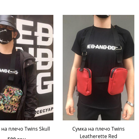
В корзину
В корзину
 на плечo Twins Skull
Сумка на плечo Twins
Leatherette Red