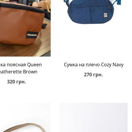
В корзину
В корзину
ка поясная Queen
Сумка на плечо Cozy Navy
eatherette Brown
270 грн.
320 грн.