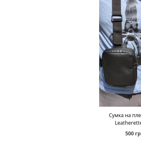
В корз
Сумка на пле
Leatherett
500 гр