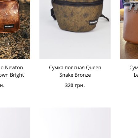
ину
В корзину
чо Newton
Сумка поясная Queen
Сум
own Bright
Snake Bronze
L
н.
320 грн.