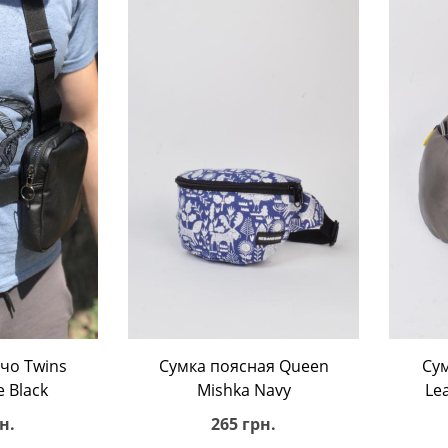
ину
В корзину
чo Twins
Сумка поясная Queen
Сум
e Black
Mishka Navy
Le
н.
265 грн.