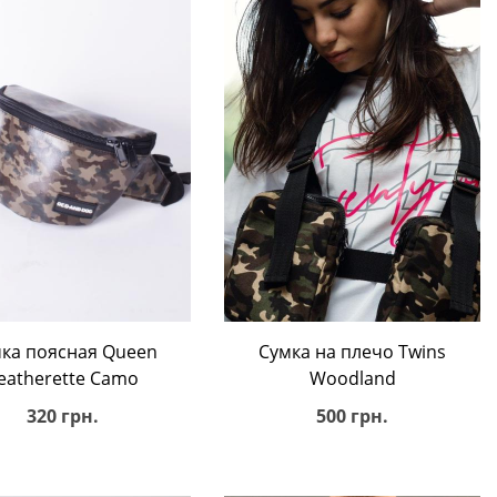
В корзину
В корзину
ка поясная Queen
Сумка на плечo Twins
eatherette Camo
Woodland
320 грн.
500 грн.