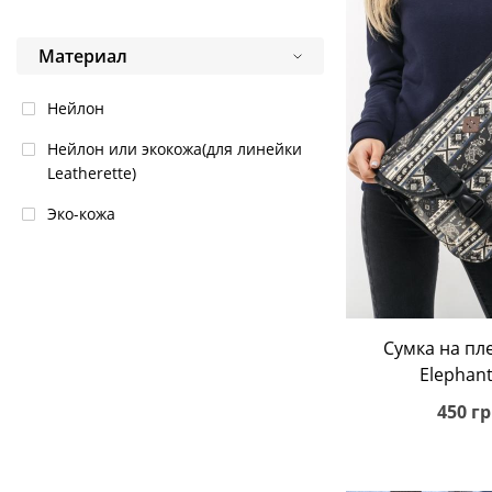
Elephant Gry
Материал
Graphite
Letters
Нейлон
Mishka Navy
Нейлон или экокожа(для линейки
Leatherette)
Синий
Эко-кожа
NavyStop
Ornament Coral
Ornament Navy
Красный
В корз
Сумка на пле
Elephant
Rose
450 гр
Skull
Woodland