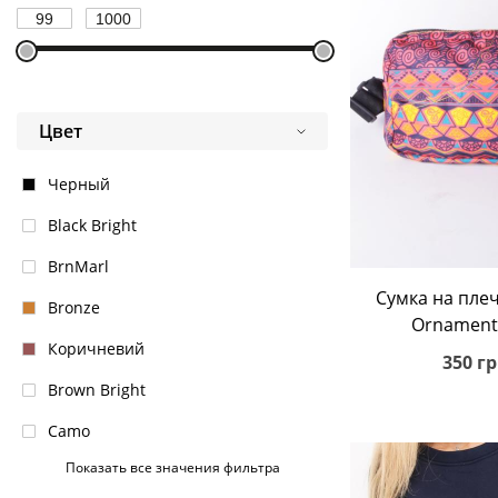
Цвет
Черный
Black Bright
BrnMarl
В корз
Сумка на пле
Bronze
Ornament 
Коричневий
350 гр
Brown Bright
Camo
Показать все значения фильтра
Charcoal