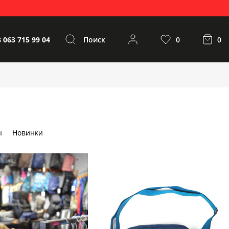
 063 715 99 04
Поиск
0
0
ы
Новинки