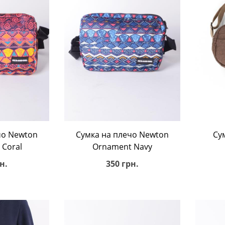
ину
В корзину
чо Newton
Сумка на плечо Newton
Су
Coral
Ornament Navy
н.
350 грн.