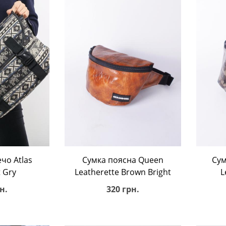
ину
В корзину
чо Atlas
Сумка поясна Queen
Сум
 Gry
Leatherette Brown Bright
L
н.
320 грн.