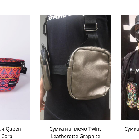
ину
В корзину
ая Queen
Сумка на плечo Twins
Сумка
Coral
Leatherette Graphite