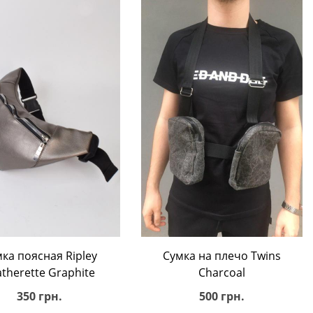
В корзину
В корзину
ка поясная Ripley
Сумка на плечо Twins
atherette Graphite
Charcoal
350 грн.
500 грн.