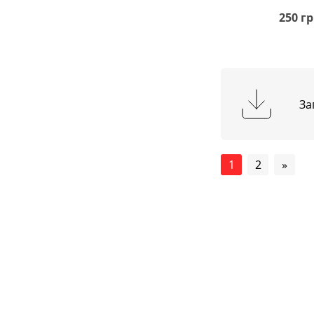
250 гр
За
1
2
»