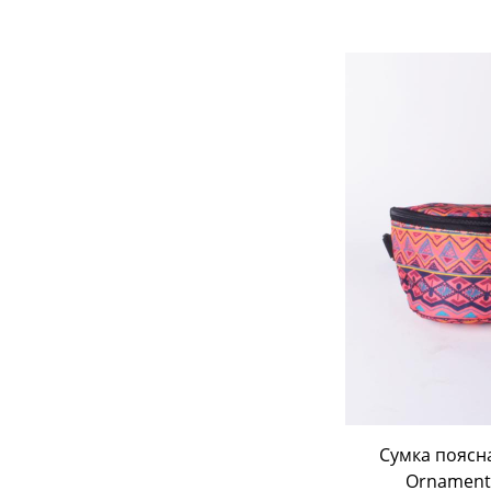
В корз
Сумка поясн
Ornament 