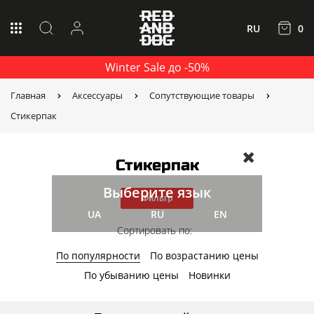
RU
0
Winter Sale до -50%
Главная
Аксессуары
Сопутствующие товары
Стикерпак
Стикерпак
Выберите язык
Фильтр
UA
RU
EN
Сортировать по:
По популярности
По возрастанию цены
По убыванию цены
Новинки