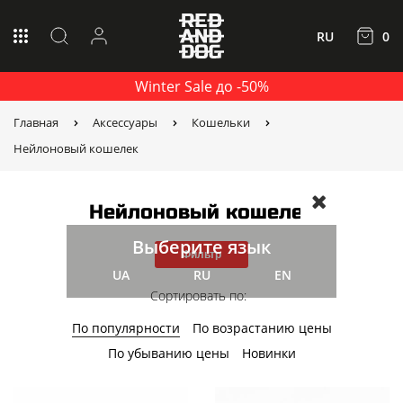
RU
0
Winter Sale до -50%
Главная
Аксессуары
Кошельки
Нейлоновый кошелек
Нейлоновый кошелек
Выберите язык
Фильтр
UA
RU
EN
Сортировать по:
По популярности
По возрастанию цены
По убыванию цены
Новинки