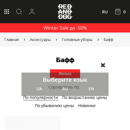
RU
0
Winter Sale до -50%
Главная
Аксессуары
Головные уборы
Бафф
Бафф
Фильтр
Выберите язык
Сортировать по:
UA
RU
EN
По популярности
По возрастанию цены
По убыванию цены
Новинки